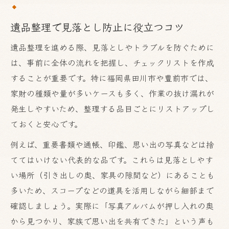
後悔しない遺品整理はスコープ活用がカギ
遺品整理で見落とし防止に役立つコツ
スコープで遺品整理を丁寧に進める方法
遺品整理を進める際、見落としやトラブルを防ぐために
遺品整理のトラブルを回避するスコープの
は、事前に全体の流れを把握し、チェックリストを作成
使い方
することが重要です。特に福岡県田川市や豊前市では、
スコープで重要書類や貴重品を安全に管理
家財の種類や量が多いケースも多く、作業の抜け漏れが
遺品整理の現場で役立つチェックリスト作
発生しやすいため、整理する品目ごとにリストアップし
成法
ておくと安心です。
安心して任せる遺品整理のチェックポイント
例えば、重要書類や通帳、印鑑、思い出の写真などは捨
遺品整理の信頼できる業者選びの基準
ててはいけない代表的な品です。これらは見落としやす
安心して遺品整理を任せるための見積もり
い場所（引き出しの奥、家具の隙間など）にあることも
確認
多いため、スコープなどの道具を活用しながら細部まで
遺品整理の費用トラブルを防ぐポイント
確認しましょう。実際に「写真アルバムが押し入れの奥
スコープで現地作業の安心度を高める方法
から見つかり、家族で思い出を共有できた」という声も