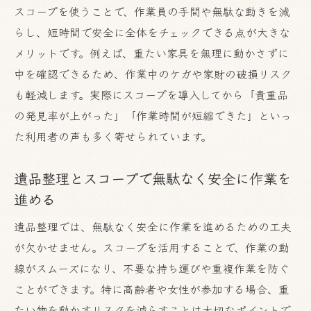
スコープを使うことで、作業員の手間や無駄な動きを減
遺品整理とスコープで心残りなく始める方法
らし、短時間で安全に全体をチェックできる点が大きな
遺品整理の第一歩はスコープの計画的活用
メリットです。例えば、重たい家具を無理に動かさずに
心残りをなくす遺品整理の心構えと準備
中を確認できるため、作業中のケガや家財の破損リスク
遺品整理とスコープで家族の合意形成を促
も軽減します。実際にスコープを導入してから「貴重品
進
の発見率が上がった」「作業時間が短縮できた」といっ
た利用者の声も多く寄せられています。
後悔しないための遺品整理の進め方
遺品整理に役立つスコープの具体的な使い
遺品整理とスコープで無駄なく安全に作業を
方
進める
遺品整理では、無駄なく安全に作業を進めるための工夫
が欠かせません。スコープを活用することで、作業の動
線がスムーズになり、不要な持ち運びや重複作業を防ぐ
ことができます。特に高齢者や女性が参加する場合、重
たい物を動かすリスクを減らすことは大切なポイントで