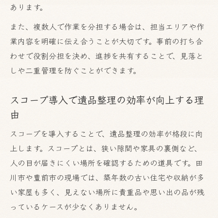
遺品整理で捨ててはいけない物の見極め方
あります。
トラブル回避に役立つ遺品整理費用の考え方
また、複数人で作業を分担する場合は、担当エリアや作
遺品整理費用の内訳と適正価格の見極め方
業内容を明確に伝え合うことが大切です。事前の打ち合
追加請求を防ぐための費用確認ポイント
わせで役割分担を決め、進捗を共有することで、見落と
遺品整理の費用相場と節約する方法
しや二重管理を防ぐことができます。
スコープ導入で費用が抑えられる理由
スコープ導入で遺品整理の効率が向上する理
遺品整理業者の見積もり比較のポイント
由
見落とし防止に効果的な遺品整理の進め方
スコープを導入することで、遺品整理の効率が格段に向
遺品整理で大切な物の見落としを防ぐコツ
上します。スコープとは、狭い隙間や家具の裏側など、
スコープを使い重要書類を確実にチェック
人の目が届きにくい場所を確認するための道具です。田
遺品整理の現場で役立つ保管リストの作成
川市や豊前市の現場では、築年数の古い住宅や収納が多
法
い家屋も多く、見えない場所に貴重品や思い出の品が残
見落としがちな遺品を事前に確認する方法
っているケースが少なくありません。
スコープ活用で貴重品や思い出品を守る