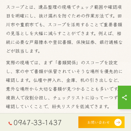
スコープとは、遺品整理の現場でチェック範囲や確認項
目を明確にし、抜け漏れを防ぐための作業方法です。田
川市や豊前市でも、スコープを活用することで重要書類
の見落としを大幅に減らすことができます。例えば、相
続に必要な戸籍謄本や登記書類、保険証券、銀行通帳な
どが該当します。
実際の現場では、まず「書類関係」のスコープを設定
し、家の中で書類が保管されていそうな場所を優先的に
確認します。仏壇や押入れ、金庫、机の引き出しなど、
意外な場所から大切な書類が見つかることも多いです。
複数人で役割分担し、チェックリストに沿って一つずつ
確認していくことで、紛失リスクを低減できます。
また、スコープを用いた整理はご遺族の心理的な負担も
0947-33-1437
お問い合わせ
軽減します。作業前に「何を優先的に探すか」を明確に