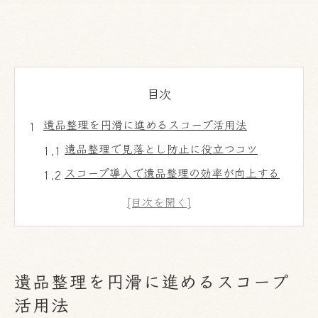
目次
遺品整理を円滑に進めるスコープ活用法
遺品整理で見落とし防止に役立つコツ
スコープ導入で遺品整理の効率が向上する
理由
遺品整理とスコープで無駄なく安全に作業
を進める
スコープを活用した遺品整理の流れを解説
遺品整理を円滑に進めるスコープ
安心して遺品整理を進めるための事前準備
活用法
スコープ導入で後悔しない遺品整理の秘訣