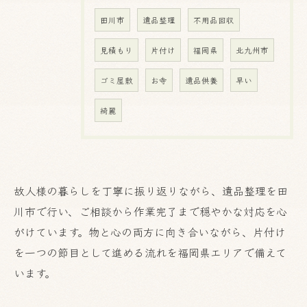
田川市
遺品整理
不用品回収
見積もり
片付け
福岡県
北九州市
ゴミ屋敷
お寺
遺品供養
早い
綺麗
故人様の暮らしを丁寧に振り返りながら、遺品整理を田
川市で行い、ご相談から作業完了まで穏やかな対応を心
がけています。物と心の両方に向き合いながら、片付け
お気軽にご相談ください
を一つの節目として進める流れを福岡県エリアで備えて
います。