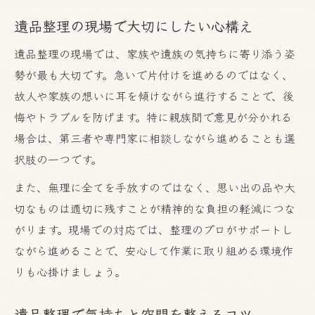
遺品整理における家族間の意見調整術
遺品整理の現場で大切にしたい心構え
現実的な遺品整理の進め方と配慮点
遺品整理の現場では、家族や遺族の気持ちに寄り添う姿
気持ちの整理を助ける遺品整理のコツ
勢が最も大切です。急いで片付けを進めるのではなく、
遺品整理で迷いや葛藤を減らす考え方
故人や家族の想いに耳を傾けながら進行することで、後
悔やトラブルを防げます。特に親族間で意見が分かれる
場合は、第三者や専門家に相談しながら進めることも選
択肢の一つです。
また、無理に全てを手放すのではなく、思い出の品や大
切なものは適切に残すことが精神的な負担の軽減につな
がります。現場での対応では、整理のプロがサポートし
ながら進めることで、安心して作業に取り組める環境作
りも心掛けましょう。
遺品整理で気持ちと空間を整えるコツ