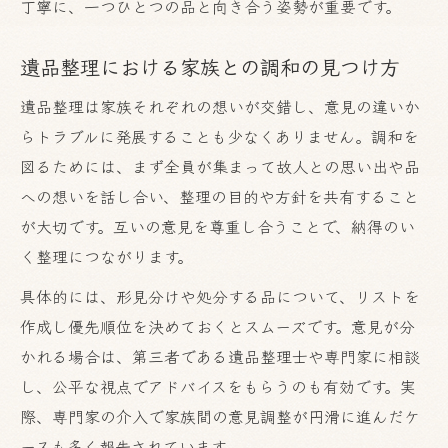
丁寧に、一つひとつの品と向き合う姿勢が重要です。
遺品整理における家族との調和の見つけ方
遺品整理は家族それぞれの想いが交錯し、意見の違いか
らトラブルに発展することも少なくありません。調和を
図るためには、まず全員が集まって故人との思い出や品
への想いを話し合い、整理の目的や方針を共有すること
が大切です。互いの意見を尊重し合うことで、納得のい
く整理につながります。
具体的には、形見分けや処分する品について、リストを
作成し優先順位を決めておくとスムーズです。意見が分
かれる場合は、第三者である遺品整理士や専門家に相談
し、公平な視点でアドバイスをもらうのも有効です。実
際、専門家の介入で家族間の意見調整が円滑に進んだケ
ースも多く報告されています。