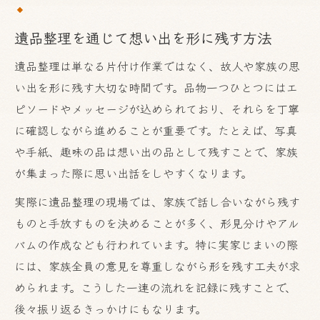
遺品整理で失敗しない段取りと進行手順
遺品整理を通じて想い出を形に残す方法
心の整理を促す遺品整理の始め方と準備
遺品整理は単なる片付け作業ではなく、故人や家族の思
遺品整理における家族との調和の見つけ方
い出を形に残す大切な時間です。品物一つひとつにはエ
遺品整理による前向きな気持ちの切り替え
ピソードやメッセージが込められており、それらを丁寧
方
に確認しながら進めることが重要です。たとえば、写真
家族と共に行う遺品整理の演出アイデア集
や手紙、趣味の品は想い出の品として残すことで、家族
家族で楽しむ遺品整理の演出アイデア紹介
が集まった際に思い出話をしやすくなります。
遺品整理で家族の絆を深める工夫と実践例
実際に遺品整理の現場では、家族で話し合いながら残す
遺品整理の場でシェアしたい思い出の作り
ものと手放すものを決めることが多く、形見分けやアル
方
バムの作成なども行われています。特に実家じまいの際
遺品整理を家族で進める際の注意点と工夫
には、家族全員の意見を尊重しながら形を残す工夫が求
遺品整理中のコミュニケーションの大切さ
められます。こうした一連の流れを記録に残すことで、
故人の想いを大切にする遺品整理の進め方
後々振り返るきっかけにもなります。