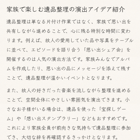
家族で楽しむ遺品整理の演出アイデア紹介
遺品整理は単なる片付け作業ではなく、家族で思い出を
共有しながら進めることで、心に残る特別な時間に変わ
ります。例えば、故人の愛用していた品や写真をテーブル
に並べて、エピソードを語り合う「思い出シェア会」を
開催するのは人気の演出方法です。家族みんなでアルバ
ムを作成したり、思い出の品にメッセージを添えて残す
お気軽にご相談ください
ことで、遺品整理が温かいイベントとなります。
また、故人の好きだった音楽を流しながら整理を進める
ことで、空間全体にやさしい雰囲気を演出できます。小
さなお子様がいる場合は、遺品を使った「宝探しゲー
ム」や「想い出スタンプラリー」などもおすすめです。
これにより家族全員が前向きな気持ちで遺品整理に参加
でき、大切な絆を再確認するきっかけとなります。