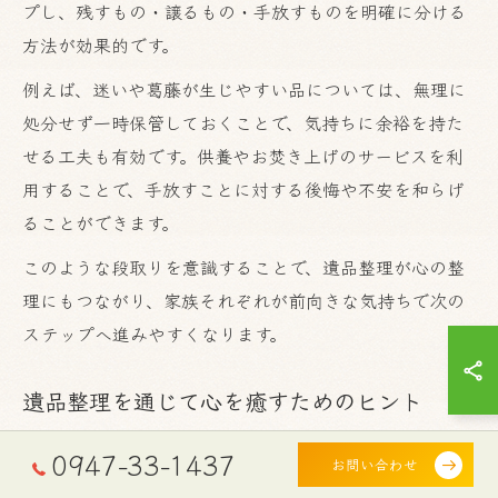
プし、残すもの・譲るもの・手放すものを明確に分ける
方法が効果的です。
例えば、迷いや葛藤が生じやすい品については、無理に
処分せず一時保管しておくことで、気持ちに余裕を持た
せる工夫も有効です。供養やお焚き上げのサービスを利
用することで、手放すことに対する後悔や不安を和らげ
ることができます。
このような段取りを意識することで、遺品整理が心の整
理にもつながり、家族それぞれが前向きな気持ちで次の
ステップへ進みやすくなります。
遺品整理を通じて心を癒すためのヒント
遺品整理が心の癒しにつながるように進めるためには、
0947-33-1437
お問い合わせ
無理をせず自分や家族のペースで行うことが大切です。