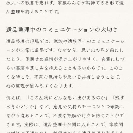
故人への敬意を忘れず、家族みんなが納得できる形で遺
品整理を終えることです。
遺品整理中のコミュニケーションの大切さ
遺品整理の現場では、家族や遺族同士のコミュニケーシ
ョンが非常に重要です。なぜなら、思い出の品を前にし
たとき、予期せぬ感情が湧き上がりやすく、言葉にしづ
らい葛藤や悲しみを抱えることも多いからです。このよ
うな時こそ、率直な気持ちや想いを共有し合うことで、
心の整理が進みやすくなります。
例えば、「この品物にどんな思い出があるのか」「残す
べきかどうか」など、意見や気持ちを一つひとつ確認し
ながら進めることで、不要な誤解や対立を防ぐことがで
きます。実際に、遺品整理士が間に入ることで、家族間
の対話が円滑になり、納得感のある遺品整理が実現した