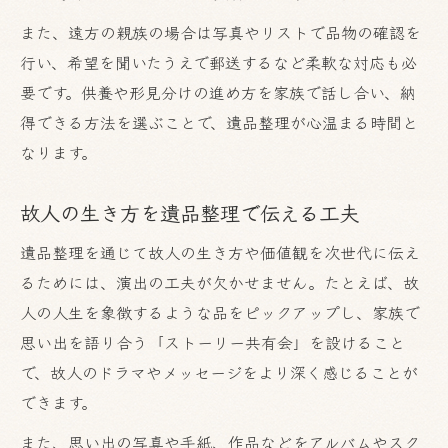
また、遠方の親族の場合は写真やリストで品物の確認を
行い、希望を聞いたうえで郵送するなど柔軟な対応も必
要です。供養や形見分けの進め方を家族で話し合い、納
得できる方法を選ぶことで、遺品整理が心温まる時間と
なります。
故人の生き方を遺品整理で伝える工夫
遺品整理を通じて故人の生き方や価値観を次世代に伝え
るためには、演出の工夫が欠かせません。たとえば、故
人の人生を象徴するような品をピックアップし、家族で
思い出を語り合う「ストーリー共有会」を設けること
で、故人のドラマやメッセージをより深く感じることが
できます。
また、思い出の写真や手紙、作品などをアルバムやスク