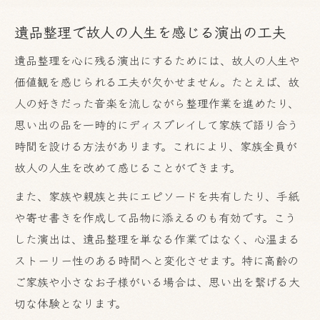
遺品整理で故人の想いを尊重する進め方
遺品整理で故人の人生を感じる演出の工夫
遺品整理時の供養や形見分けポイント
故人の生き方を遺品整理で伝える工夫
遺品整理を心に残る演出にするためには、故人の人生や
価値観を感じられる工夫が欠かせません。たとえば、故
遺品整理の際に心がけたい言葉選び
人の好きだった音楽を流しながら整理作業を進めたり、
遺品整理で受け継ぐべき大切な価値観
思い出の品を一時的にディスプレイして家族で語り合う
思い出を刻む遺品整理で心を整えるには
時間を設ける方法があります。これにより、家族全員が
遺品整理で思い出を残すための工夫例
故人の人生を改めて感じることができます。
心の区切りをつける遺品整理の方法
また、家族や親族と共にエピソードを共有したり、手紙
遺品整理を通じて心を癒すためのヒント
や寄せ書きを作成して品物に添えるのも有効です。こう
遺品整理で実感する家族の想いと変化
した演出は、遺品整理を単なる作業ではなく、心温まる
遺品整理と向き合う気持ちの整理術
ストーリー性のある時間へと変化させます。特に高齢の
遺品整理における気持ちと現実の両立術
ご家族や小さなお子様がいる場合は、思い出を繋げる大
遺品整理で感情と現実を両立させる方法
切な体験となります。