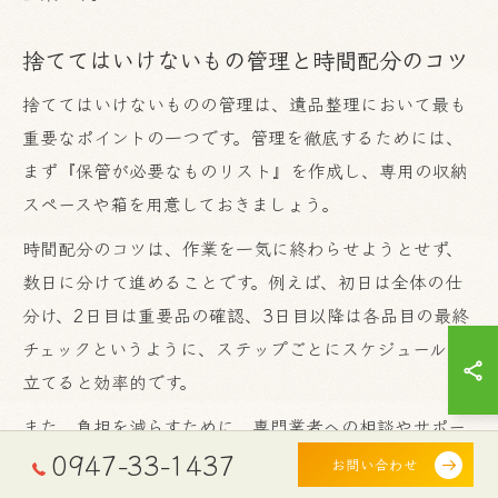
捨ててはいけないもの管理と時間配分のコツ
捨ててはいけないものの管理は、遺品整理において最も
重要なポイントの一つです。管理を徹底するためには、
まず『保管が必要なものリスト』を作成し、専用の収納
スペースや箱を用意しておきましょう。
時間配分のコツは、作業を一気に終わらせようとせず、
数日に分けて進めることです。例えば、初日は全体の仕
分け、2日目は重要品の確認、3日目以降は各品目の最終
チェックというように、ステップごとにスケジュールを
立てると効率的です。
また、負担を減らすために、専門業者への相談やサポー
0947-33-1437
トサービスの活用も選択肢となります。作業時間や心理
お問い合わせ
的な負担を軽減しながら、確実に大切なものを守るため