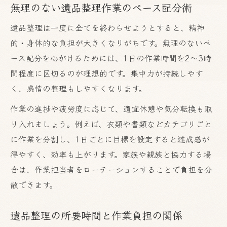
無理のない遺品整理作業のペース配分術
気持ちの切り替えに役立つ作業時間の目安
遺品整理は一度に全てを終わらせようとすると、精神
心の整理を促す遺品整理スケジュール例
的・身体的な負担が大きくなりがちです。無理のないペ
捨ててはいけないものを守る整理術と時間管理
ース配分を心がけるためには、1日の作業時間を2〜3時
遺品整理で捨ててはいけない物の見極め方
間程度に区切るのが理想的です。集中力が持続しやす
重要書類や貴重品を見落とさない仕分け術
く、感情の整理もしやすくなります。
遺品整理で大切なものを守る時間の使い方
作業の進捗や疲労度に応じて、適宜休憩や気分転換も取
間違えて処分しないための事前チェック法
り入れましょう。例えば、衣類や書類などカテゴリごと
捨ててはいけないもの管理と時間配分のコ
に作業を分割し、1日ごとに目標を設定すると達成感が
ツ
得やすく、効率も上がります。家族や親族と協力する場
親族と共有できる遺品整理のスケジュール設定
合は、作業担当者をローテーションすることで負担を分
法
散できます。
親族と連携しやすい遺品整理スケジュール
遺品整理の所要時間と作業負担の関係
術