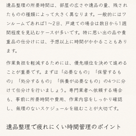
家族間で共有する遺品整理の予定管理方法
遺品整理の所要時間は、部屋の広さや遺品の量、残され
遠方の親族とも進めやすい時間の調整術
たものの種類によって大きく異なります。一般的にはワ
ンルームであれば1〜2日、戸建ての場合は数日から1週
担当分けで効率化する遺品整理スケジュー
間程度を見込むケースが多いです。特に思い出の品や貴
ル
重品の仕分けには、予想以上に時間がかかることもあり
意見が違う場合のスケジュール調整の工夫
ます。
作業負担を軽減するためには、優先順位を決めて進める
ことが重要です。まずは「必要なもの」「保管するも
の」「処分するもの」「供養が必要なもの」の4つに分
けて仕分けを行いましょう。専門業者へ依頼する場合
も、事前に所要時間や費用、作業内容をしっかり確認
し、無理のないスケジュールを組むことが大切です。
遺品整理で疲れにくい時間管理のポイント