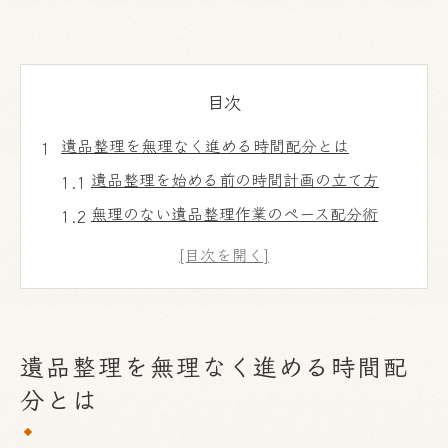
目次
遺品整理を無理なく進める時間配分とは
遺品整理を始める前の時間計画の立て方
無理のない遺品整理作業のペース配分術
遺品整理の所要時間と作業負担の関係
遺品整理で疲れにくい時間管理のポイント
家族と協力しやすい遺品整理の時間割
効率的なスケジュール作成で負担を減らす遺品
遺品整理を無理なく進める時間配
整理
分とは
遺品整理のためのスケジュール作成手順
効率化を実現する遺品整理の優先順位付け