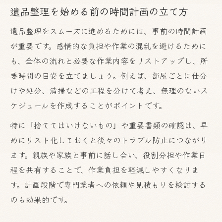
遺品整理を始める前の時間計画の立て方
家事・仕事と両立できる遺品整理計画例
遺品整理をスムーズに進めるためには、事前の時間計画
効率的な遺品整理のスケジュール分割方法
が重要です。感情的な負担や作業の混乱を避けるために
遺品整理の進み具合を見える化するコツ
も、全体の流れと必要な作業内容をリストアップし、所
家事や仕事と両立する遺品整理の進め方
要時間の目安を立てましょう。例えば、部屋ごとに仕分
遺品整理と日常生活のバランスを取る秘訣
けや処分、清掃などの工程を分けて考え、無理のないス
家事・仕事と両立できる遺品整理の工夫
ケジュールを作成することがポイントです。
遺品整理作業を週末に集中させるコツ
特に「捨ててはいけないもの」や重要書類の確認は、早
短時間で進める遺品整理タスクの分け方
めにリスト化しておくと後々のトラブル防止につながり
家族で役割分担する遺品整理の方法
ます。親族や家族と事前に話し合い、役割分担や作業日
感情の整理も考慮した遺品整理計画の極意
程を共有することで、作業負担を軽減しやすくなりま
す。計画段階で専門業者への依頼や見積もりを検討する
感情的負担を軽減する遺品整理の進め方
のも効果的です。
思い出と向き合うための遺品整理時間管理
無理せず感情を整理する遺品整理の工夫