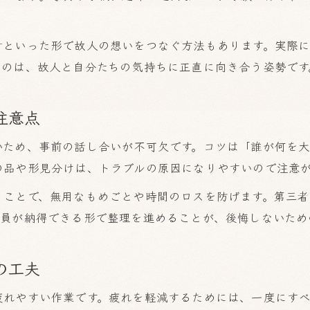
遺品整理で疲れないための時短テクニック
付といった形で故人の想いをつなぐ方法もあります。実際
スムーズな遺品整理のための準備と工夫
なのは、故人と自分たちの気持ちに正直に向き合う姿勢です
作業が滞らない遺品整理チェックポイント
家族で協力する遺品整理の実践方法
注意点
重要書類を見逃さない遺品整理の視点
遺品整理で大切な重要書類の探し方
いため、事前の話し合いが不可欠です。コツは「誰が何を
の品や形見分けは、トラブルの原因になりやすいので注意
見落としがちな遺品整理の書類管理術
お気軽にご相談ください
遺品整理で必要な書類と保管のコツ
くことで、無用なもめごとや時間のロスを防げます。第三者
全員が納得できる形で整理を進めることが、後悔しないため
失敗しない遺品整理の書類チェックリスト
相続や手続きで役立つ遺品整理の工夫
の工夫
疲れやすい作業です。疲れを軽減するためには、一度にす