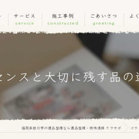
ト
サービス
施工事例
ごあいさつ
よ
service
constructed
greeting
センスと大切に残す品の
福岡県田川市の遺品整理なら遺品整理・特殊清掃 テラサポ
コラ