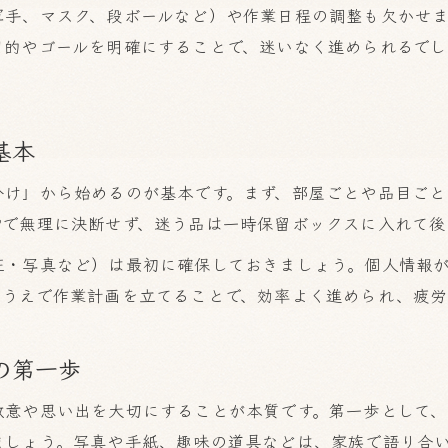
軍手、マスク、段ボールなど）や作業日程の調整も欠かせ
遺品整理のエッセンスと心のケアを両立
目的やゴールを明確にすることで、迷いなく進められるでし
トラブル回避のための遺品整理基本ポイント
遺品整理で後悔しない実際の進め方
家族間トラブルを防ぐ遺品整理の知恵
基本
スムーズな遺品整理を叶える工夫と秘訣
分け」から始めるのが基本です。まず、部屋ごとや品目ご
故人への敬意を守る遺品整理のコツとは
階で無理に決断せず、迷う品は一時保留ボックスに入れて後
故人の想いを大切にする遺品整理の配慮
証・写真など）は最初に確保しておきましょう。個人情報
遺品整理で敬意を表す丁寧な扱い方とは
たうえで作業計画を立てることで、効率よく進められ、疲労
大切な品を守る遺品整理の工夫と注意点
遺品整理で故人の思い出を残す方法
の第一歩
心を込めた遺品整理を実現するポイント
敬意や思い出を大切にすることが本質です。第一歩として
スムーズな遺品整理作業へ導く実践ポイント
ましょう。写真や手紙、趣味の道具などは、家族で語り合
効率的に進める遺品整理の作業手順