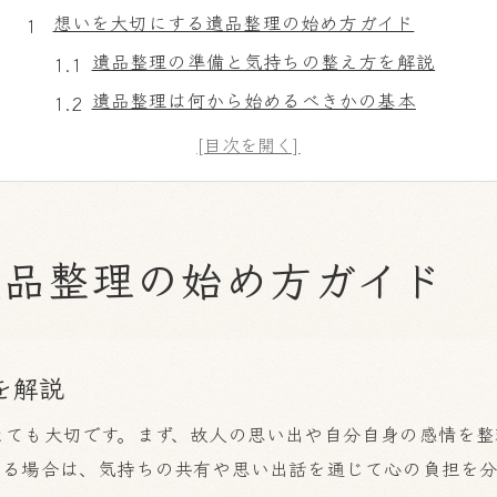
想いを大切にする遺品整理の始め方ガイド
遺品整理の準備と気持ちの整え方を解説
遺品整理は何から始めるべきかの基本
故人への想いを反映する遺品整理の第一歩
家族と話し合う遺品整理のコツと注意点
遺品整理で疲れないための進め方の工夫
遺品整理で残すべき品の選び方を解説
遺品整理の始め方ガイド
遺品整理で捨ててはいけない物の判断基準
遺品整理で残すべき大切な品の見極め方
思い出と実用性を考慮した遺品整理の工夫
を解説
家族で共有したい遺品整理の選別ポイント
とても大切です。まず、故人の思い出や自分自身の感情を整
遺品整理の失敗しない品選び実践法
まる場合は、気持ちの共有や思い出話を通じて心の負担を分
後悔しない遺品整理のエッセンスを知る